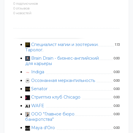
0 подписчиков
0 отзывов
0 новостей
Специалист магии и эзотерики.
1.13
Таролог.
Brain Drain - бизнес-английский
0.00
для карьеры
Indiga
0.00
Осознанная меркантильность
0.00
Senator
0.00
Стриптиз клуб Chicago
0.00
WAFE
0.00
ООО "Главное бюро
0.00
банкротства"
Maya d'Oro
0.00