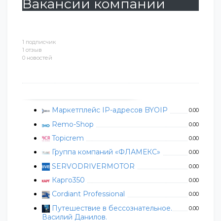
Вакансии компании
1 подписчик
1 отзыв
0 новостей
Маркетплейс IP-адресов BYOIP
0.00
Remo-Shop
0.00
Topicrem
0.00
Группа компаний «ФЛАМЕКС»
0.00
SERVODRIVERMOTOR
0.00
Карго350
0.00
Cordiant Professional
0.00
Путешествие в бессознательное.
0.00
Василий Данилов.