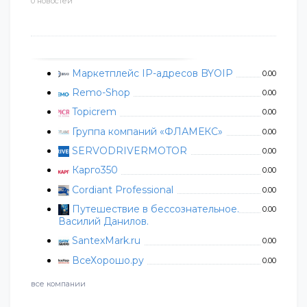
0 новостей
Маркетплейс IP-адресов BYOIP
0.00
Remo-Shop
0.00
Topicrem
0.00
Группа компаний «ФЛАМЕКС»
0.00
SERVODRIVERMOTOR
0.00
Карго350
0.00
Cordiant Professional
0.00
Путешествие в бессознательное.
0.00
Василий Данилов.
SantexMark.ru
0.00
ВсеХорошо.ру
0.00
все компании