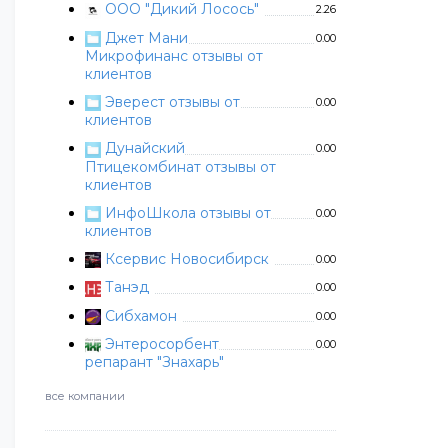
ООО "Дикий Лосось"
2.26
Джет Мани
0.00
Микрофинанс отзывы от
клиентов
Эверест отзывы от
0.00
клиентов
Дунайский
0.00
Птицекомбинат отзывы от
клиентов
ИнфоШкола отзывы от
0.00
клиентов
Ксервис Новосибирск
0.00
Танэд
0.00
Сибхамон
0.00
Энтеросорбент
0.00
репарант "Знахарь"
все компании