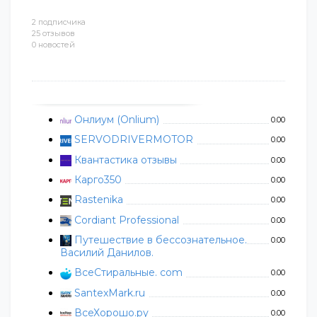
2 подписчика
25 отзывов
0 новостей
Онлиум (Onlium)
0.00
SERVODRIVERMOTOR
0.00
Квантастика отзывы
0.00
Карго350
0.00
Rastenika
0.00
Cordiant Professional
0.00
Путешествие в бессознательное.
0.00
Василий Данилов.
ВсеСтиральные. com
0.00
SantexMark.ru
0.00
ВсеХорошо.ру
0.00