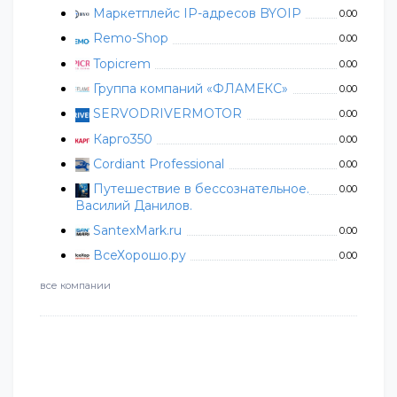
Маркетплейс IP-адресов BYOIP
0.00
Remo-Shop
0.00
Topicrem
0.00
Группа компаний «ФЛАМЕКС»
0.00
SERVODRIVERMOTOR
0.00
Карго350
0.00
Cordiant Professional
0.00
Путешествие в бессознательное.
0.00
Василий Данилов.
SantexMark.ru
0.00
ВсеХорошо.ру
0.00
все компании