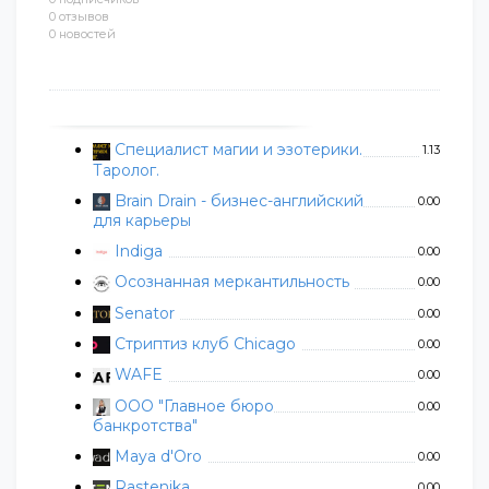
0 отзывов
0 новостей
Специалист магии и эзотерики.
1.13
Таролог.
Brain Drain - бизнес-английский
0.00
для карьеры
Indiga
0.00
Осознанная меркантильность
0.00
Senator
0.00
Стриптиз клуб Chicago
0.00
WAFE
0.00
ООО "Главное бюро
0.00
банкротства"
Maya d'Oro
0.00
Rastenika
0.00