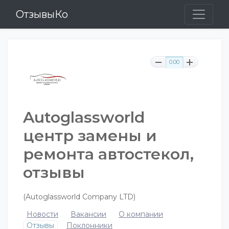
ОтзывыКо
0.00
Autoglassworld
центр замены и
ремонта автостекол,
отзывы
(Autoglassworld Сompany LTD)
Новости
Вакансии
О компании
Отзывы
Поклонники