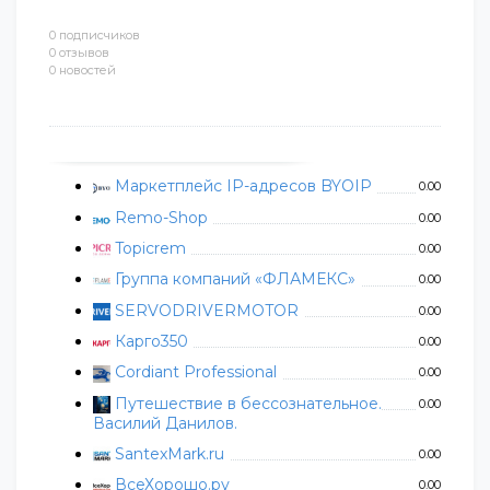
0 подписчиков
0 отзывов
0 новостей
Маркетплейс IP-адресов BYOIP
0.00
Remo-Shop
0.00
Topicrem
0.00
Группа компаний «ФЛАМЕКС»
0.00
SERVODRIVERMOTOR
0.00
Карго350
0.00
Cordiant Professional
0.00
Путешествие в бессознательное.
0.00
Василий Данилов.
SantexMark.ru
0.00
ВсеХорошо.ру
0.00