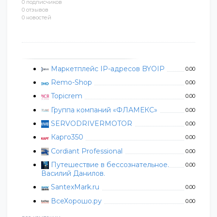
0 подписчиков
0 отзывов
0 новостей
Маркетплейс IP-адресов BYOIP
0.00
Remo-Shop
0.00
Topicrem
0.00
Группа компаний «ФЛАМЕКС»
0.00
SERVODRIVERMOTOR
0.00
Карго350
0.00
Cordiant Professional
0.00
Путешествие в бессознательное.
0.00
Василий Данилов.
SantexMark.ru
0.00
ВсеХорошо.ру
0.00