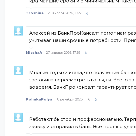
кратчайшие сроки и с минимальным пакет
Troshina
29 января 2026, 18:22
Алексей из БанкПроКансалт помог нам раз
учитывая наши срочные потребности. Прия
MicshaA
27 января 2026, 17:59
Многие годы считала, что получение банк
заставила пересмотреть взгляды. Всего за
вовремя. БанкПроКонсалт гарантирует спо
PolinkaPolya
18 декабря 2025, 11:16
Работают быстро и профессионально. Терп
заявку и отправил в банк. Все прошло удач