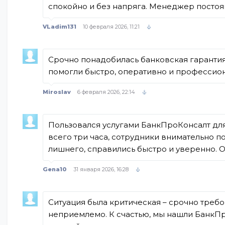
спокойно и без напряга. Менеджер постоян
VLadim131
10 февраля 2026, 11:21
Срочно понадобилась банковская гарантия 
помогли быстро, оперативно и профессион
Miroslav
6 февраля 2026, 22:14
Пользовался услугами БанкПроКонсалт дл
всего три часа, сотрудники внимательно 
лишнего, справились быстро и уверенно.
Gena10
31 января 2026, 16:28
Ситуация была критическая – срочно требо
неприемлемо. К счастью, мы нашли БанкПр