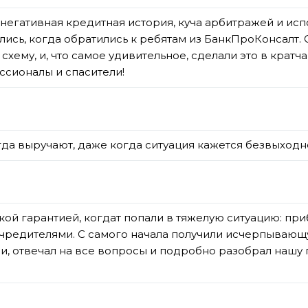
 негативная кредитная история, куча арбитражей и ис
ялись, когда обратились к ребятам из БанкПроКонсалт. 
хему, и, что самое удивительное, сделали это в крат
ссионалы и спасители!
гда выручают, даже когда ситуация кажется безвыходно
ой гарантией, когдат попали в тяжелую ситуацию: при
чредителями. С самого начала получили исчерпывающу
зи, отвечал на все вопросы и подробно разобрал нашу