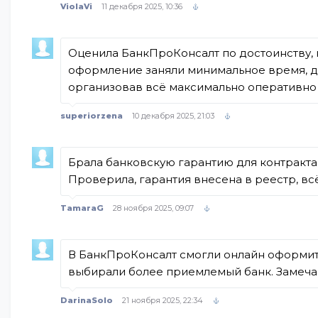
ViolaVi
11 декабря 2025, 10:36
Оценила БанкПроКонсалт по достоинству, 
оформление заняли минимальное время, до
организовав всё максимально оперативно 
superiorzena
10 декабря 2025, 21:03
Брала банковскую гарантию для контракта,
Проверила, гарантия внесена в реестр, вс
TamaraG
28 ноября 2025, 09:07
В БанкПроКонсалт смогли онлайн оформить
выбирали более приемлемый банк. Замечан
DarinaSolo
21 ноября 2025, 22:34