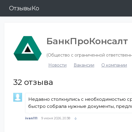
ОтзывыКо
БанкПроКонсалт
(Общество с ограниченной ответст
Новости
Вакансии
О компании
32
отзыва
Недавно столкнулись с необходимостью ср
быстро собрала нужные документы, предлож
ivan111
9 июня 2026, 20:38