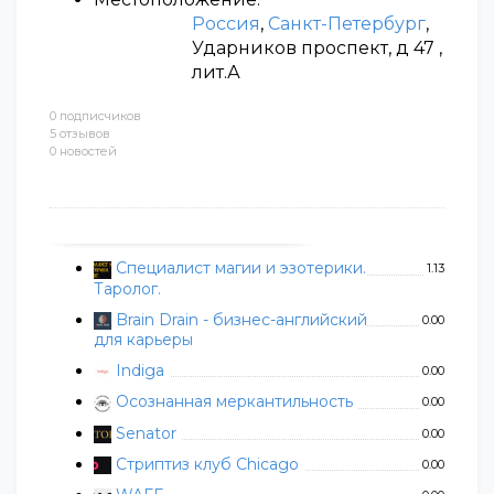
Россия
,
Санкт-Петербург
,
Ударников проспект, д 47 ,
лит.А
0 подписчиков
5 отзывов
0 новостей
Специалист магии и эзотерики.
1.13
Таролог.
Brain Drain - бизнес-английский
0.00
для карьеры
Indiga
0.00
Осознанная меркантильность
0.00
Senator
0.00
Стриптиз клуб Chicago
0.00