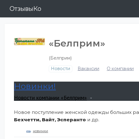
ОтзывыКо
«Белприм»
(Белприм)
Новости
Вакансии
О компании
Новинки!
Новости компании «Белприм»
Новое поступление женской одежды больших ра
Бехчетти, Вайт, Эсперанто
и др.
новинки