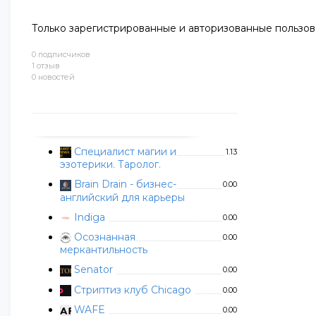
Только зарегистрированные и авторизованные пользов
0 подписчиков
1 отзыв
0 новостей
Специалист магии и
1.13
эзотерики. Таролог.
Brain Drain - бизнес-
0.00
английский для карьеры
Indiga
0.00
Осознанная
0.00
меркантильность
Senator
0.00
Стриптиз клуб Chicago
0.00
WAFE
0.00