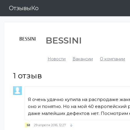
ОтзывыКо
BESSINI
Новости
Вакансии
О компании
1
отзыв
Я очень удачно купила на распродаже жаке
оно и понятно. Но на мой 40 европейский 
даже малейших дефектов нет. Посмотрим е
lil
29 апреля 2016, 12:27