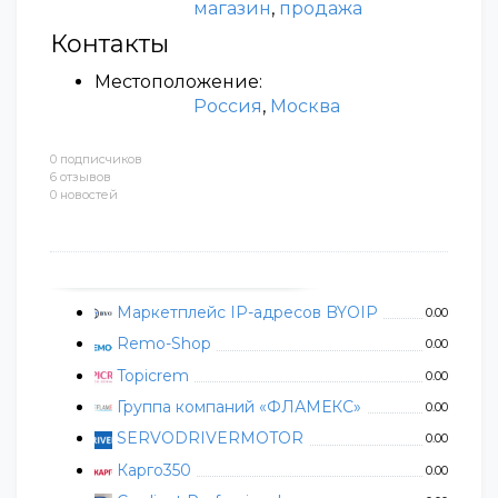
магазин
,
продажа
Контакты
Местоположение:
Россия
,
Москва
0 подписчиков
6 отзывов
0 новостей
Маркетплейс IP-адресов BYOIP
0.00
Remo-Shop
0.00
Topicrem
0.00
Группа компаний «ФЛАМЕКС»
0.00
SERVODRIVERMOTOR
0.00
Карго350
0.00