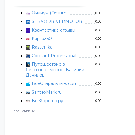
Онлиум (Onlium)
0.00
SERVODRIVERMOTOR
0.00
Квантастика отзывы
0.00
Карго350
0.00
Rastenika
0.00
Cordiant Professional
0.00
Путешествие в
0.00
бессознательное. Василий
Данилов.
ВсеСтиральные. com
0.00
SantexMark.ru
0.00
ВсеХорошо.ру
0.00
все компании