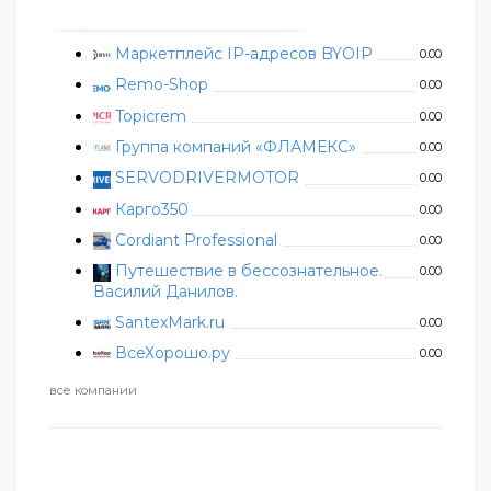
Маркетплейс IP-адресов BYOIP
0.00
Remo-Shop
0.00
Topicrem
0.00
Группа компаний «ФЛАМЕКС»
0.00
SERVODRIVERMOTOR
0.00
Карго350
0.00
Cordiant Professional
0.00
Путешествие в бессознательное.
0.00
Василий Данилов.
SantexMark.ru
0.00
ВсеХорошо.ру
0.00
все компании