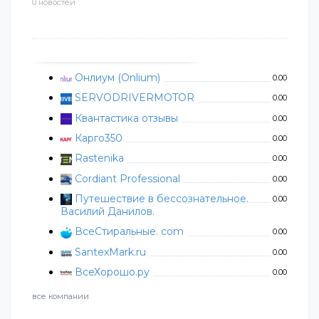
0 новостей
Онлиум (Onlium)
0.00
SERVODRIVERMOTOR
0.00
Квантастика отзывы
0.00
Карго350
0.00
Rastenika
0.00
Cordiant Professional
0.00
Путешествие в бессознательное.
0.00
Василий Данилов.
ВсеСтиральные. com
0.00
SantexMark.ru
0.00
ВсеХорошо.ру
0.00
все компании