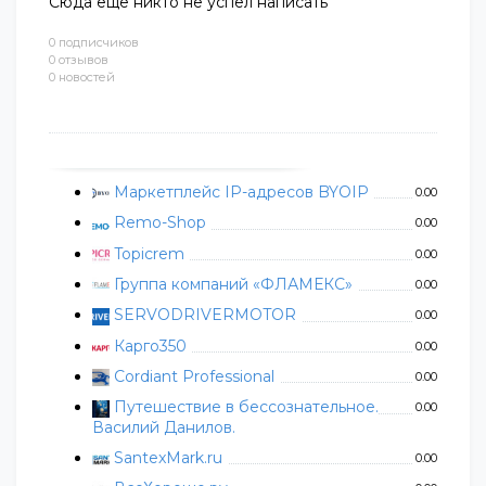
Сюда еще никто не успел написать
0 подписчиков
0 отзывов
0 новостей
Маркетплейс IP-адресов BYOIP
0.00
Remo-Shop
0.00
Topicrem
0.00
Группа компаний «ФЛАМЕКС»
0.00
SERVODRIVERMOTOR
0.00
Карго350
0.00
Cordiant Professional
0.00
Путешествие в бессознательное.
0.00
Василий Данилов.
SantexMark.ru
0.00