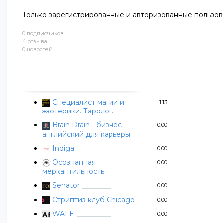
Только зарегистрированные и авторизованные пользов
0 подписчиков
4 отзыва
0 новостей
Специалист магии и
1.13
эзотерики. Таролог.
Brain Drain - бизнес-
0.00
английский для карьеры
Indiga
0.00
Осознанная
0.00
меркантильность
Senator
0.00
Стриптиз клуб Chicago
0.00
WAFE
0.00