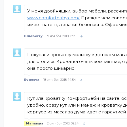
У меня двойняшки, выбор мебели, рассчит
www.comfortbaby.com/.
Прежде чем совершит
имеет патент, а значит безопасна. Оформил
Blueberry
19 ноября 2018, 17:31
Покупали кроватку малышу в детском магаз
для столика. Кроватка очень компактная, я
она просто шикарно.
Evgesya
18 октября 2018, 14:54
Купила кроватку КомфортБеби на сайте, ос
удобно, сразу купили и манеж и кроватку д
корпусе из массива дума идет с гарантией 
Mamasya
2 октября 2018, 09:24