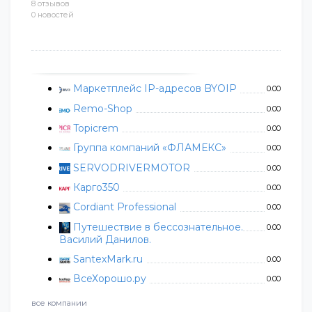
8 отзывов
0 новостей
Маркетплейс IP-адресов BYOIP
0.00
Remo-Shop
0.00
Topicrem
0.00
Группа компаний «ФЛАМЕКС»
0.00
SERVODRIVERMOTOR
0.00
Карго350
0.00
Cordiant Professional
0.00
Путешествие в бессознательное.
0.00
Василий Данилов.
SantexMark.ru
0.00
ВсеХорошо.ру
0.00
все компании