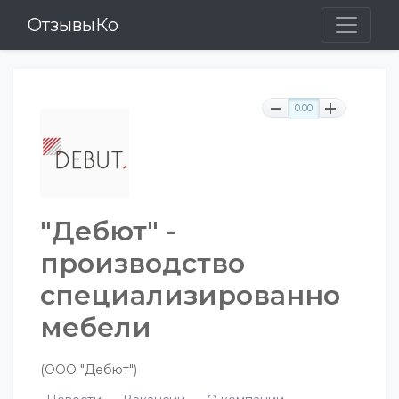
ОтзывыКо
0.00
"Дебют" -
производство
специализированной
мебели
(ООО "Дебют")