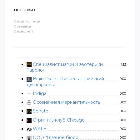
нет таких
0 подписчиков
0 отзывов
0 новостей
Специалист магии и эзотерики.
1.13
Таролог.
Brain Drain - бизнес-английский
0.00
для карьеры
Indiga
0.00
Осознанная меркантильность
0.00
Senator
0.00
Стриптиз клуб Chicago
0.00
WAFE
0.00
ООО "Главное бюро
0.00