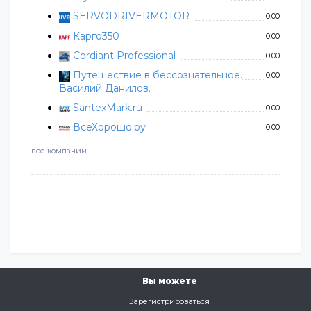
SERVODRIVERMOTOR
0.00
Карго350
0.00
Cordiant Professional
0.00
Путешествие в бессознательное.
0.00
Василий Данилов.
SantexMark.ru
0.00
ВсеХорошо.ру
0.00
все компании
Вы можете
Зарегистрироваться