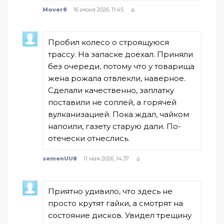
Mover8
16 июня 2026, 11:45
Пробил колесо о строящуюся
трассу. На запаске доехал. Приняли
без очереди, потому что у товарища
жена рожала отвлекли, наверное.
Сделали качественно, заплатку
поставили не соплей, а горячей
вулканизацией. Пока ждал, чайком
напоили, газету старую дали. По-
отечески отнеслись.
semenUU8
11 мая 2026, 14:37
Приятно удивило, что здесь не
просто крутят гайки, а смотрят на
состояние дисков. Увидел трещину