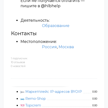
Если не получается оплатить —
пишите в @hlbhelp
Деятельность:
Образование
Контакты
Местоположение:
Россия
,
Москва
1 подписчик
10 отзывов
0 новостей
Маркетплейс IP-адресов BYOIP
0.00
Remo-Shop
0.00
Topicrem
0.00