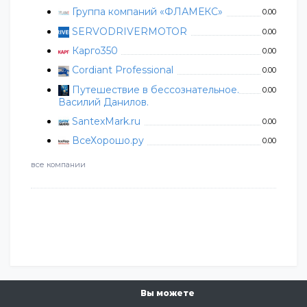
Группа компаний «ФЛАМЕКС»
0.00
SERVODRIVERMOTOR
0.00
Карго350
0.00
Cordiant Professional
0.00
Путешествие в бессознательное.
0.00
Василий Данилов.
SantexMark.ru
0.00
ВсеХорошо.ру
0.00
все компании
Вы можете