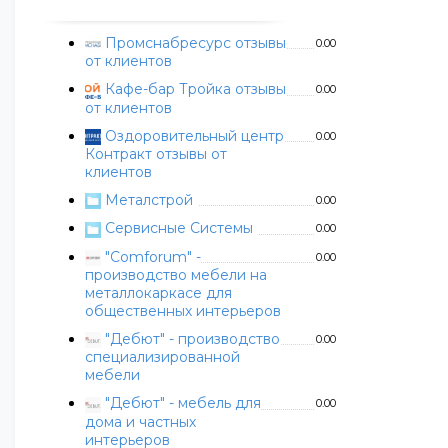
Промснабресурс отзывы
0.00
от клиентов
Кафе-бар Тройка отзывы
0.00
от клиентов
Оздоровительный центр
0.00
Контракт отзывы от
клиентов
Металстрой
0.00
Сервисные Системы
0.00
"Comforum" -
0.00
производство мебели на
металлокаркасе для
общественных интерьеров
"Дебют" - производство
0.00
специализированной
мебели
"Дебют" - мебель для
0.00
дома и частных
интерьеров