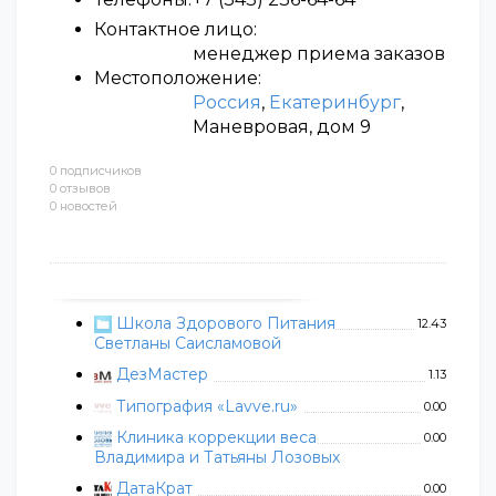
Контактное лицо:
менеджер приема заказов
Местоположение:
Россия
,
Екатеринбург
,
Маневровая, дом 9
0 подписчиков
0 отзывов
0 новостей
Школа Здорового Питания
12.43
Светланы Саисламовой
ДезМастер
1.13
Типография «Lavve.ru»
0.00
Клиника коррекции веса
0.00
Владимира и Татьяны Лозовых
ДатаКрат
0.00