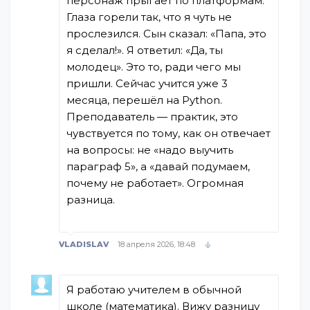
персонаж прыгает по платформам.
Глаза горели так, что я чуть не
прослезился. Сын сказал: «Папа, это
я сделал!». Я ответил: «Да, ты
молодец». Это то, ради чего мы
пришли. Сейчас учится уже 3
месяца, перешёл на Python.
Преподаватель — практик, это
чувствуется по тому, как он отвечает
на вопросы: не «надо выучить
параграф 5», а «давай подумаем,
почему не работает». Огромная
разница.
VLADISLAV
18 апреля 2026, 18:48
Я работаю учителем в обычной
школе (математика). Вижу разницу