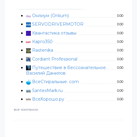
Онлиум (Onlium)
0.00
SERVODRIVERMOTOR
0.00
Квантастика отзывы
0.00
Карго350
0.00
Rastenika
0.00
Cordiant Professional
0.00
Путешествие в бессознательное.
0.00
Василий Данилов.
ВсеСтиральные. com
0.00
SantexMark.ru
0.00
ВсеХорошо.ру
0.00
все компании