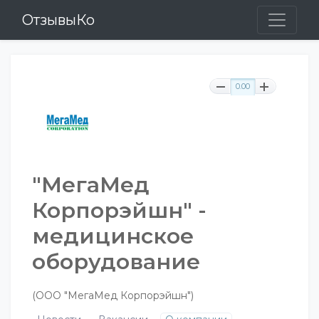
ОтзывыКо
0.00
"МегаМед
Корпорэйшн" -
медицинское
оборудование
(ООО "МегаМед Корпорэйшн")