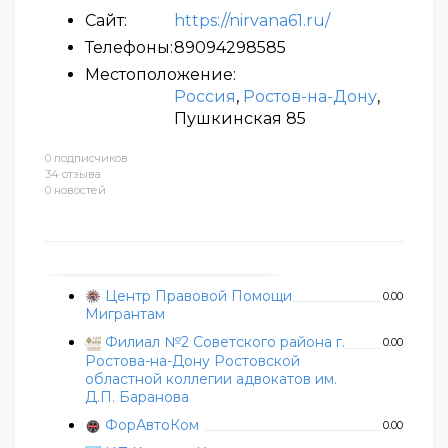
Сайт:
https://nirvana61.ru/
Телефоны:
89094298585
Местоположение:
Россия
,
Ростов-на-Дону
,
Пушкинская 85
0 подписчиков
34 отзыва
0 новостей
Центр Правовой Помощи
0.00
Мигрантам
Филиал №2 Советского района г.
0.00
Ростова-на-Дону Ростовской
областной коллегии адвокатов им.
Д.П. Баранова
ФорАвтоКом
0.00