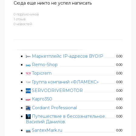
Сюда еще никто не успел написать
0 подписчиков
1 отзыв
0 новостей
Маркетплейс IP-адресов BYOIP
0.00
Remo-Shop
0.00
Topicrem
0.00
Группа компаний «ФЛАМЕКС»
0.00
SERVODRIVERMOTOR
0.00
Карго350
0.00
Cordiant Professional
0.00
Путешествие в бессознательное.
0.00
Василий Данилов.
SantexMark.ru
0.00