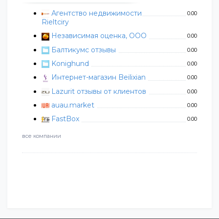
Агентство недвижимости
0.00
Rieltciry
Независимая оценка, ООО
0.00
Балтикумс отзывы
0.00
Konighund
0.00
Интернет-магазин Beilixian
0.00
Lazurit отзывы от клиентов
0.00
auau.market
0.00
FastBox
0.00
все компании