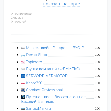
показать на карте
0 подписчиков
2 отзыва
0 новостей
Маркетплейс IP-адресов BYOIP
0.00
Remo-Shop
0.00
Topicrem
0.00
Группа компаний «ФЛАМЕКС»
0.00
SERVODRIVERMOTOR
0.00
Карго350
0.00
Cordiant Professional
0.00
Путешествие в бессознательное.
0.00
Василий Данилов.
SantexMark.ru
0.00