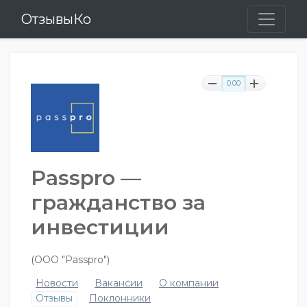
ОтзывыКо
0.00
Passpro —
гражданство за
инвестиции
(ООО "Passpro")
Новости
Вакансии
О компании
Отзывы
Поклонники