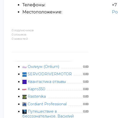
Телефоны:
+7
Местоположение:
Ро
0 подписчиков
0 отзывов
0 новостей
Онлиум (Onlium)
0.00
SERVODRIVERMOTOR
0.00
Квантастика отзывы
0.00
Карго350
0.00
Rastenika
0.00
Cordiant Professional
0.00
Путешествие в
0.00
бессознательное. Василий