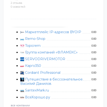
2 отзыва
0 новостей
Маркетплейс IP-адресов BYOIP
0.00
Remo-Shop
0.00
Topicrem
0.00
Группа компаний «ФЛАМЕКС»
0.00
SERVODRIVERMOTOR
0.00
Карго350
0.00
Cordiant Professional
0.00
Путешествие в бессознательное.
0.00
Василий Данилов.
SantexMark.ru
0.00
ВсеХорошо.ру
0.00
все компании