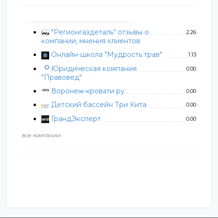
"Регионгаздеталь" отзывы о
2.26
компании, мнения клиентов
Онлайн-школа "Мудрость трав"
1.13
Юридическая компания
0.00
"Правовед"
Воронеж-кровати ру
0.00
Детский бассейн Три Кита
0.00
ГрандЭксперт
0.00
все компании