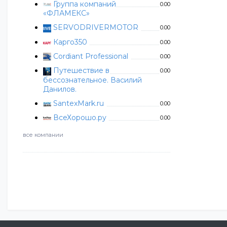
Группа компаний
0.00
«ФЛАМЕКС»
SERVODRIVERMOTOR
0.00
Карго350
0.00
Cordiant Professional
0.00
Путешествие в
0.00
бессознательное. Василий
Данилов.
SantexMark.ru
0.00
ВсеХорошо.ру
0.00
все компании