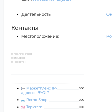
Деятельность:
Он
Контакты
Местоположение:
Ро
0 подписчиков
0 отзывов
0 новостей
Маркетплейс IP-
0.00
адресов BYOIP
Remo-Shop
0.00
Topicrem
0.00