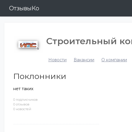
ОтзывыКо
Строительный ко
Новости
Вакансии
О компании
Поклонники
нет таких
0 подписчиков
0 отзывов
0 новостей