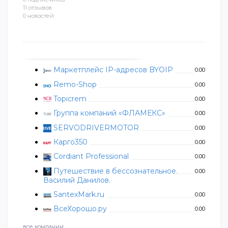
11 отзывов
0 новостей
Маркетплейс IP-адресов BYOIP
0.00
Remo-Shop
0.00
Topicrem
0.00
Группа компаний «ФЛАМЕКС»
0.00
SERVODRIVERMOTOR
0.00
Карго350
0.00
Cordiant Professional
0.00
Путешествие в бессознательное.
0.00
Василий Данилов.
SantexMark.ru
0.00
ВсеХорошо.ру
0.00
все компании