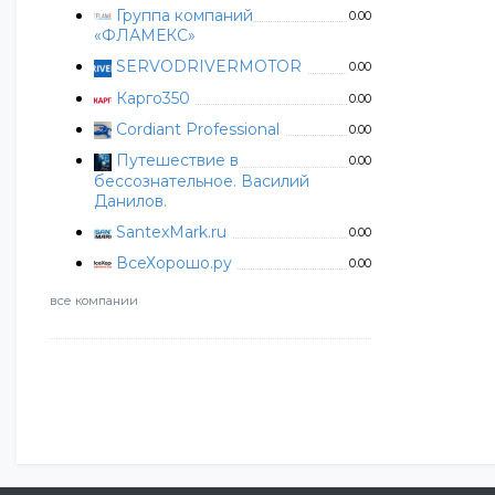
Группа компаний
0.00
«ФЛАМЕКС»
SERVODRIVERMOTOR
0.00
Карго350
0.00
Cordiant Professional
0.00
Путешествие в
0.00
бессознательное. Василий
Данилов.
SantexMark.ru
0.00
ВсеХорошо.ру
0.00
все компании