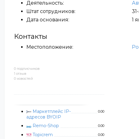
Деятельность:
Ав
Штат сотрудников:
31
Дата основания:
1 
Контакты
Местоположение:
Ро
0 подписчиков
1 отзыв
0 новостей
Маркетплейс IP-
0.00
адресов BYOIP
Remo-Shop
0.00
Topicrem
0.00