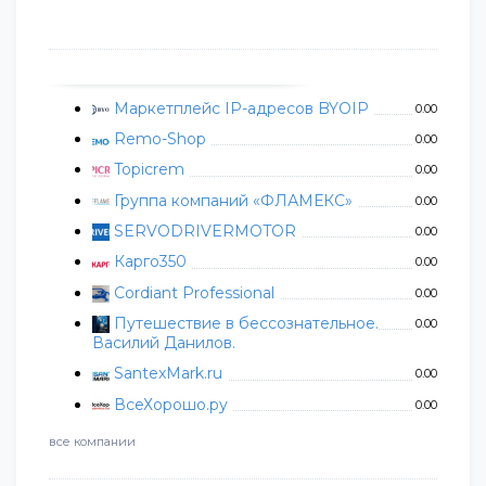
Маркетплейс IP-адресов BYOIP
0.00
Remo-Shop
0.00
Topicrem
0.00
Группа компаний «ФЛАМЕКС»
0.00
SERVODRIVERMOTOR
0.00
Карго350
0.00
Cordiant Professional
0.00
Путешествие в бессознательное.
0.00
Василий Данилов.
SantexMark.ru
0.00
ВсеХорошо.ру
0.00
все компании