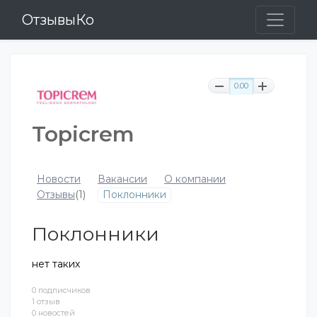
ОтзывыКо
0.00
Topicrem
Новости
Вакансии
О компании
Отзывы
(1)
Поклонники
Поклонники
нет таких
0 подписчиков
1 отзыв
0 новостей