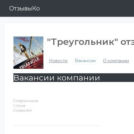
ОтзывыКо
"Треугольник" о
Новости
Вакансии
О компании
Вакансии компании
0 подписчиков
1 отзыв
0 новостей