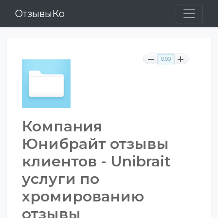
ОтзывыКо
0.00
Компания
Юнибрайт отзывы
клиентов - Unibrait
услуги по
хромированию
отзывы