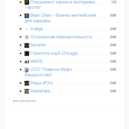
Специалист магии и эзотерики.
1.13
Таролог.
Brain Drain - бизнес-английский
0.00
для карьеры
Indiga
0.00
Осознанная меркантильность
0.00
Senator
0.00
Стриптиз клуб Chicago
0.00
WAFE
0.00
ООО "Главное бюро
0.00
банкротства"
Maya d'Oro
0.00
Rastenika
0.00
все компании