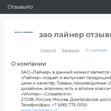
ОтзывыКо
зао лайнер отзы
Новости
Вакансии
О компании
О компании
ЗАО «Лайнер» в данный момент является 
«Лайнер» создает и выпускает продукци
цене и качеству. Товары, производимые 
дизайном, впрочем, есть и вполне класси
«Viromax»; «Crosselectro».
27238, Россия, Москва, Дмитровское шосс
Телефон/факс: +7 (495) 775-0100.
www.zaolainer.ru/