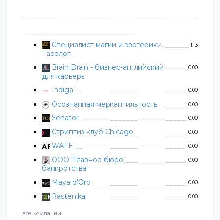
Специалист магии и эзотерики.
1.13
Таролог.
Brain Drain - бизнес-английский
0.00
для карьеры
Indiga
0.00
Осознанная меркантильность
0.00
Senator
0.00
Стриптиз клуб Chicago
0.00
WAFE
0.00
ООО "Главное бюро
0.00
банкротства"
Maya d'Oro
0.00
Rastenika
0.00
все компании