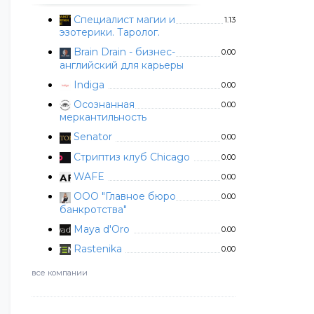
Специалист магии и
1.13
эзотерики. Таролог.
Brain Drain - бизнес-
0.00
английский для карьеры
Indiga
0.00
Осознанная
0.00
меркантильность
Senator
0.00
Стриптиз клуб Chicago
0.00
WAFE
0.00
ООО "Главное бюро
0.00
банкротства"
Maya d'Oro
0.00
Rastenika
0.00
все компании