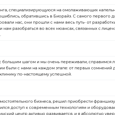
нга, специализирующуюся на омолаживающих капельниц
шиблись, обратившись в Биорайз. С самого первого д
овали нас, они прошли с нами весь путь- от разработк
и нам разобраться во всех нюансах, связанных с лиц
.
с большим шагом и мы очень переживали, справимся л
и были с нами на каждом этапе: от первых сомнений д
 клинику по-настоящему успешной.
мостоятельного бизнеса, решил приобрести франшизу
явился доступ к современным технологиям и оборудов
нский центр активно развивается, и я абсолютно увер