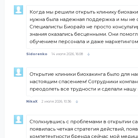
Когда мы решили открыть клинику биохаки
нужна была надежная поддержка и мы не о
Специалисты Биорайз не просто консультир
знания оказались бесценными. Они помогл
обучением персонала и даже маркетингом
Sidorenko
14 июля 2026, 16:08
Открытие клиники биохакинга было для на
настоящим спасением! Сотрудники компани
преодолеть все трудности и сделали нашу
NikaX
2 июля 2026, 10:36
Столкнувшись с проблемами в открытии са
появилась четкая стратегия действий, по
компетентности бренда сейчас мой медици